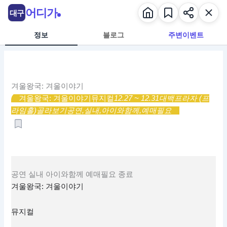
콘
어디가
대구
텐
츠
정보
블로그
주변이벤트
로
건
너
뛰
겨울왕국: 겨울이야기
기
겨울왕국: 겨울이야기
뮤지컬
12.27 ~ 12.31
대백프라자 (프
라임홀)
골라보기
공연,
실내,
아이와함께,
예매필요
공연
실내
아이와함께
예매필요
종료
겨울왕국: 겨울이야기
뮤지컬