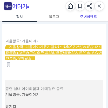
콘
어디가
대구
텐
츠
정보
블로그
주변이벤트
로
건
너
뛰
겨울왕국: 겨울이야기
기
겨울왕국: 겨울이야기
뮤지컬
4.4 ~ 4.5
대구어린이회관 꾀꼬
리극장 (대구어린이회관 꾀꼬리극장)
골라보기
공연,
실내,
아이
와함께,
예매필요
공연
실내
아이와함께
예매필요
종료
겨울왕국: 겨울이야기
뮤지컬