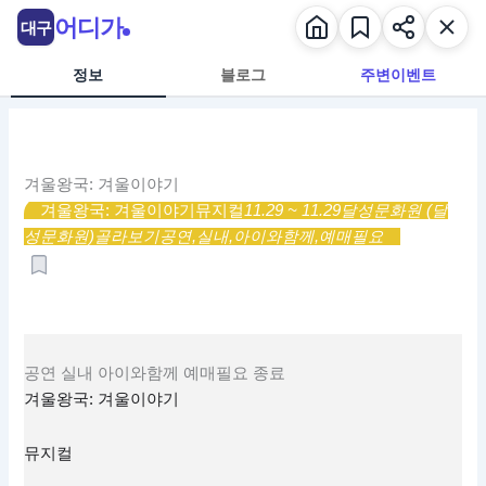
콘
어디가
대구
텐
츠
정보
블로그
주변이벤트
로
건
너
뛰
겨울왕국: 겨울이야기
기
겨울왕국: 겨울이야기
뮤지컬
11.29 ~ 11.29
달성문화원 (달
성문화원)
골라보기
공연,
실내,
아이와함께,
예매필요
공연
실내
아이와함께
예매필요
종료
겨울왕국: 겨울이야기
뮤지컬