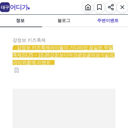
어디가
대구
정보
블로그
주변이벤트
강정보 키즈축제
강정보 키즈축제
아이들이 기다리던 꿈같은 주말
축제
10.25 ~ 10.26
강정보디아크광장
골라보기
실외,
아이와함께,
이벤트