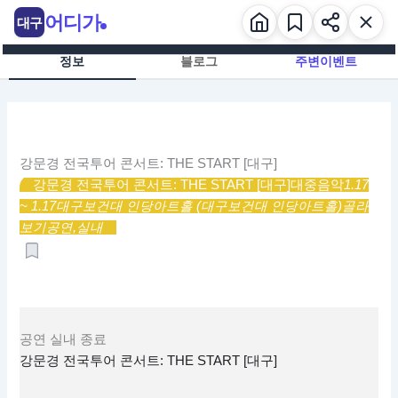
콘
어디가
대구
텐
츠
정보
블로그
주변이벤트
로
건
너
뛰
기
강문경 전국투어 콘서트: THE START [대구]
강문경 전국투어 콘서트: THE START [대구]
대중음악
1.17
~ 1.17
대구보건대 인당아트홀 (대구보건대 인당아트홀)
골라
보기
공연,
실내
공연
실내
종료
강문경 전국투어 콘서트: THE START [대구]