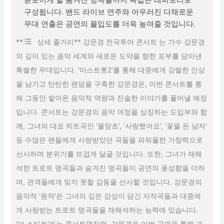
구성됩니다. 밴드 라이브 연주와 어우러진 다채로운
무대 연출은 공연의 몰입도를 더욱 높여줄 것입니다.
**
상세 줄거리** 강문경 전국투어 콘서트 는 가수 강문경
의 깊이 있는 음악 세계와 새로운 도약을 향한 포부를 담아낸
특별한 무대입니다. '미스트롯2'를 통해 대중에게 강렬한 인상
을 남기고 탄탄한 팬덤을 구축한 강문경은, 이번 콘서트를 통
해 그동안 쌓아온 음악적 역량과 진솔한 이야기를 풀어낼 예정
입니다. 콘서트는 강문경의 음악 여정을 상징하는 도입부와 함
께, 그녀의 대표 히트곡인 '물망초', '사랑했어요', '꽃을 든 남자'
등 수많은 팬들에게 사랑받았던 곡들을 파워풀한 가창력으로
선사하며 분위기를 뜨겁게 달굴 것입니다. 또한, 그녀가 재해
석한 트로트 명곡들과 숨겨진 명곡들이 공연의 풍성함을 더하
며, 관객들에게 잊지 못할 감동을 선사할 것입니다. 강문경의
음악적 '원작'은 그녀의 깊은 감성이 담긴 자작곡들과 대중에
게 사랑받는 트로트 명곡들을 재해석하는 능력에 있습니다.
'더 스타트'라는 콘서트명처럼, 강문경은 이번 공연을 통해 과