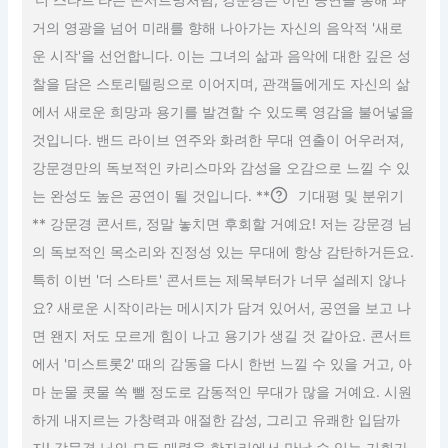
거의 영광을 넘어 미래를 향해 나아가는 자신의 음악적 '새로
운 시작'을 선언합니다. 이는 그녀의 삶과 음악에 대한 깊은 성
찰을 담은 스토리텔링으로 이어지며, 관객들에게도 자신의 삶
에서 새로운 희망과 용기를 발견할 수 있도록 영감을 불어넣을
것입니다. 밴드 라이브 연주와 화려한 무대 연출이 어우러져,
강문경만의 독보적인 카리스마와 감성을 오감으로 느낄 수 있
는 완성도 높은 공연이 될 것입니다. **
기대평 및 분위기
** 강문경 콘서트, 정말 놓치면 후회할 거예요! 저는 강문경 님
의 독보적인 목소리와 진정성 있는 무대에 항상 감탄하거든요.
특히 이번 '더 스타트' 콘서트는 제목부터가 너무 설레지 않나
요? 새로운 시작이라는 메시지가 담겨 있어서, 공연을 보고 나
면 왠지 저도 모르게 힘이 나고 용기가 생길 것 같아요. 콘서트
에서 '미스트롯2' 때의 감동을 다시 한번 느낄 수 있을 거고, 아
마 눈물 콧물 쏙 뺄 정도로 감동적인 무대가 많을 거예요. 시원
하게 내지르는 가창력과 애절한 감성, 그리고 유쾌한 입담까
지! 강문경 님의 모든 매력을 한자리에서 만날 수 있는 기회가