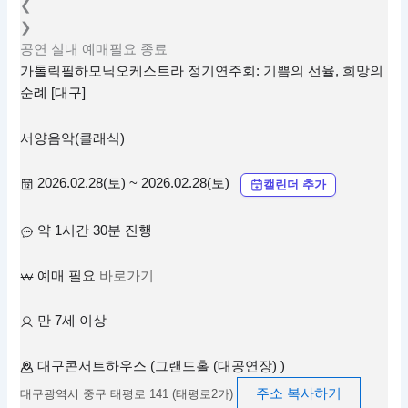
❮
❯
공연
실내
예매필요
종료
가톨릭필하모닉오케스트라 정기연주회: 기쁨의 선율, 희망의
순례 [대구]
서양음악(클래식)
2026.02.28(토) ~ 2026.02.28(토)
캘린더 추가
약 1시간 30분 진행
예매 필요
바로가기
만 7세 이상
대구콘서트하우스 (그랜드홀 (대공연장) )
주소 복사하기
대구광역시 중구 태평로 141 (태평로2가)