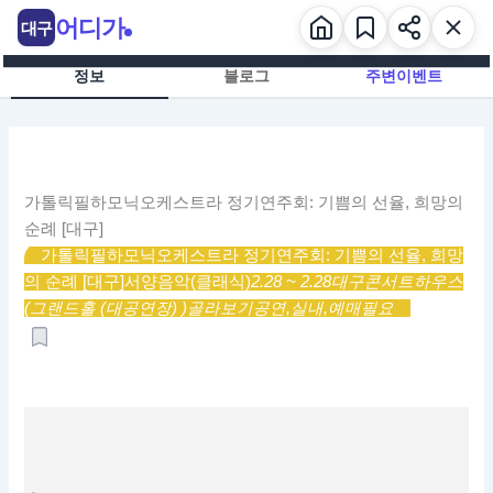
콘
어디가
대구
텐
츠
정보
블로그
주변이벤트
로
건
너
뛰
기
가톨릭필하모닉오케스트라 정기연주회: 기쁨의 선율, 희망의
순례 [대구]
가톨릭필하모닉오케스트라 정기연주회: 기쁨의 선율, 희망
의 순례 [대구]
서양음악(클래식)
2.28 ~ 2.28
대구콘서트하우스
(그랜드홀 (대공연장) )
골라보기
공연,
실내,
예매필요