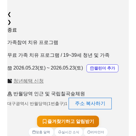
❮
❯
종료
가족참여 치유 프로그램
무료 가족 치유 프로그램 / 19~39세 청년 및 가족
2026.05.23(토) ~ 2026.05.23(토)
캘린더 추가
청년혜택 신청
반월당역 인근 및 국립칠곡숲체원
주소 복사하기
대구광역시 반월당역(1번출구)1
즐겨찾기하고 알림받기
맞춤 달력
실시간 소식
리마인더