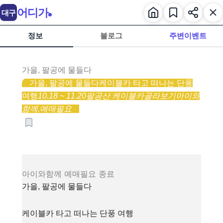
어디가
대구
정보
블로그
주변이벤트
가을, 팔공에 물들다
가을, 팔공에 물들다
케이블카 타고 떠나는 단풍
여행
10.18 ~ 11.20
팔공산 케이블카
골라보기
아이와
함께,
예매필요
아이와함께
예매필요
종료
가을, 팔공에 물들다
케이블카 타고 떠나는 단풍 여행