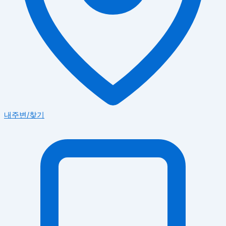
내주변/찾기