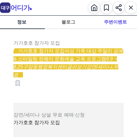
어디가
대구
정보
블로그
주변이벤트
가가호호 참가자 모집
가가호호 참가자 모집
여성 가족 대상 주얼리 공예
& 스타일링 런웨이 문화예술 교육 프로그램
6.9 ~
8.25
구암동행정복지센터
골라보기
강연/세미나,
무
료
강연/세미나
상설
무료
예매·신청
가가호호 참가자 모집