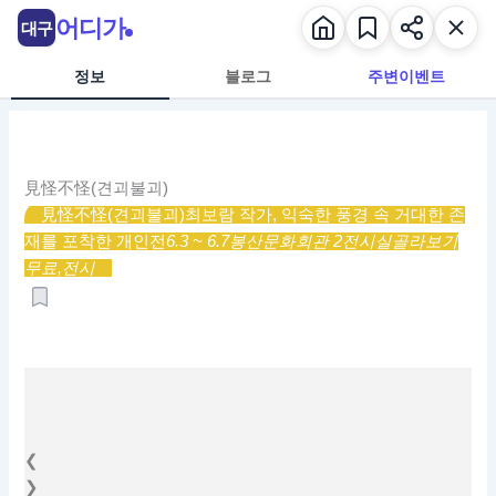
콘
어디가
대구
텐
츠
정보
블로그
주변이벤트
로
건
너
뛰
見怪不怪(견괴불괴)
기
見怪不怪(견괴불괴)
최보람 작가, 익숙한 풍경 속 거대한 존
재를 포착한 개인전
6.3 ~ 6.7
봉산문화회관 2전시실
골라보기
무료,
전시
❮
❯