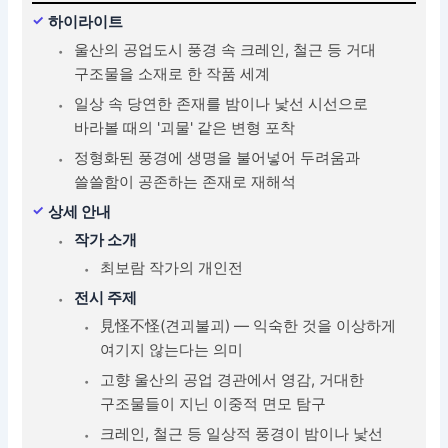
하이라이트
울산의 공업도시 풍경 속 크레인, 철근 등 거대
구조물을 소재로 한 작품 세계
일상 속 당연한 존재를 밤이나 낯선 시선으로
바라볼 때의 '괴물' 같은 변형 포착
정형화된 풍경에 생명을 불어넣어 두려움과
쓸쓸함이 공존하는 존재로 재해석
상세 안내
작가 소개
최보람 작가의 개인전
전시 주제
見怪不怪(견괴불괴) — 익숙한 것을 이상하게
여기지 않는다는 의미
고향 울산의 공업 경관에서 영감, 거대한
구조물들이 지닌 이중적 면모 탐구
크레인, 철근 등 일상적 풍경이 밤이나 낯선