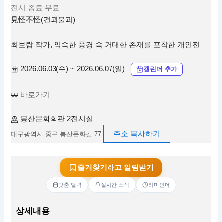
전시
종료
무료
見怪不怪(견괴불괴)
최보람 작가, 익숙한 풍경 속 거대한 존재를 포착한 개인전
2026.06.03(수) ~ 2026.06.07(일)
캘린더 추가
바로가기
봉산문화회관 2전시실
주소 복사하기
대구광역시 중구 봉산문화길 77
즐겨찾기하고 알림받기
맞춤 달력
실시간 소식
리마인더
상세내용