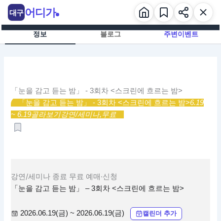
콘
어디가
대구
텐
츠
정보
블로그
주변이벤트
로
건
너
뛰
기
「눈을 감고 듣는 밤」 - 3회차 <스크린에 흐르는 밤>
「눈을 감고 듣는 밤」 - 3회차 <스크린에 흐르는 밤>
6.19
~ 6.19
골라보기
강연/세미나,
무료
강연/세미나
종료
무료
예매·신청
「눈을 감고 듣는 밤」 – 3회차 <스크린에 흐르는 밤>
2026.06.19(금) ~ 2026.06.19(금)
캘린더 추가