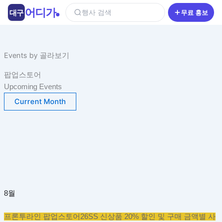
콘
어디가
대구
행사 검색
무료 홍보
텐
츠
로
건
Events by 골라보기
너
팝업스토어
뛰
Upcoming Events
기
Current Month
8월
프론투라인 팝업스토어
26SS 신상품 20% 할인 및 구매 금액별 사