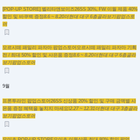
[POP-UP STORE] 벨리타앤보이즈
26SS 30%, FW 이월 제품 40%
할인 및 바쿠백 증정
8.6 ~ 8.20
더현대 대구 6층
골라보기
팝업스토
어
오르시떼 패밀리 파자마 팝업스토어
오르시떼 패밀리 파자마 기획
전 / 최대 50% 할인 및 사은품 증정
8.6 ~ 8.20
더현대 대구 6층
골라
보기
팝업스토어
9월
프론투라인 팝업스토어
26SS 신상품 20% 할인 및 구매 금액별 사
은품 증정 혜택을 놓치지 마세요!
2.27 ~ 12.31
더현대 대구 3층
골라
보기
팝업스토어
요이츠 POP-UP STORE
요이츠 이월상품 최대 80% 할인 팝업