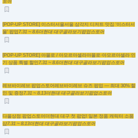
토어
[POP-UP STORE] 이스터서울
서울 삼각지 디저트 맛집 '이스터서
울' 팝업
7.31 ~ 8.6
더현대 대구
골라보기
팝업스토어
[POP-UP STORE] 아몰로 / 아모르아셀라
아몰로·아모르아셀라 인
기 상품 특별 할인
7.31 ~ 8.6
더현대 대구
골라보기
팝업스토어
레브바이레브 팝업스토어
레브바이레브 슈즈 팝업 — 최대 30% 할
인 및 증정
7.31 ~ 8.13
더현대 대구
골라보기
팝업스토어
다올상점 팝업스토어
더현대 대구 첫 팝업! 일본 정품 캐릭터 소품
샵
7.31 ~ 8.13
더현대 대구
골라보기
팝업스토어