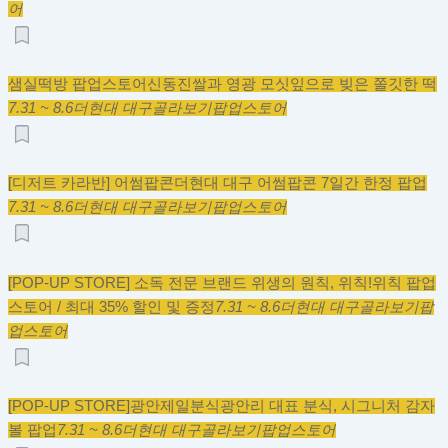
어
샘실떡방 팝업스토어
신동진쌀과 영광 모싯잎으로 빚은 쫄깃한 떡
7.31 ~ 8.6
더현대 대구
골라보기
팝업스토어
[디저트 카라반] 어썸팝콘
더현대 대구 어썸팝콘 7일간 한정 팝업
7.31 ~ 8.6
더현대 대구
골라보기
팝업스토어
[POP-UP STORE] 소독 전문 브랜드 위생의 원칙, 위칙!
위칙 팝업
스토어 / 최대 35% 할인 및 증정
7.31 ~ 8.6
더현대 대구
골라보기
팝
업스토어
[POP-UP STORE]광안제일분식
광안리 대표 분식, 시그니처 감자
볼 팝업
7.31 ~ 8.6
더현대 대구
골라보기
팝업스토어