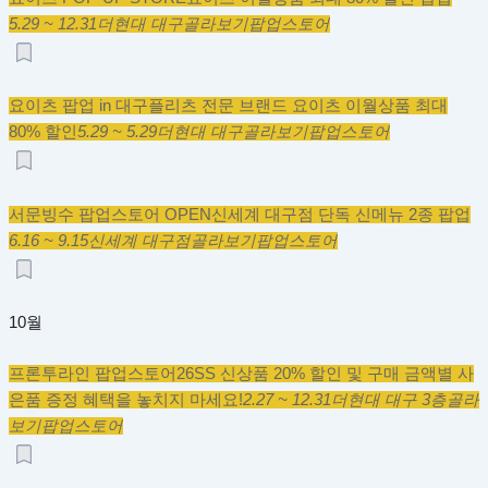
5.29 ~ 12.31
더현대 대구
골라보기
팝업스토어
요이츠 팝업 in 대구
플리츠 전문 브랜드 요이츠 이월상품 최대
80% 할인
5.29 ~ 5.29
더현대 대구
골라보기
팝업스토어
서문빙수 팝업스토어 OPEN
신세계 대구점 단독 신메뉴 2종 팝업
6.16 ~ 9.15
신세계 대구점
골라보기
팝업스토어
10월
프론투라인 팝업스토어
26SS 신상품 20% 할인 및 구매 금액별 사
은품 증정 혜택을 놓치지 마세요!
2.27 ~ 12.31
더현대 대구 3층
골라
보기
팝업스토어