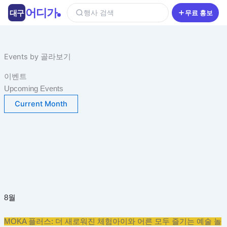
콘
어디가
대구
행사 검색
무료 홍보
텐
츠
로
건
Events by 골라보기
너
이벤트
뛰
Upcoming Events
기
Current Month
8월
MOKA 플러스: 더 새로워진 체험
아이와 어른 모두 즐기는 예술 놀