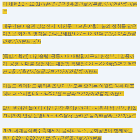
이 체험
1.1 ~ 12.31
더현대 대구 6층
골라보기
무료,
아이와함께,
이벤
트
대구간송미술관 상설전시: 이인문 〈모춘야흥〉
봄의 정취를 담은
이인문 화가의 명작을 만나보세요!
1.27 ~ 12.31
대구간송미술관
골
라보기
이벤트,
전시
[특별기획전] 타임슬립! 공룡시대 대탐험
지구의 탄생부터 멸종까
지, 공룡 시대를 탐험하는 체험형 특별전
4.21 ~ 8.23
국립대구과학
관 1층 기획전시실
골라보기
아이와함께,
이벤트
이월드 원더랜드 워터워즈
낮과 밤 모두 즐기는 이월드 여름 대표
워터 페스티벌
6.6 ~ 8.30
이월드
골라보기
아이와함께,
이벤트
달서 반려견 놀이터 야간 연장 운영
반려견과 시원한 밤 산책, 평일
21시까지 연장 운영
6.9 ~ 9.30
달서 반려견 놀이터
골라보기
이벤트
2026 세계음식맥주축제
세계 음식과 맥주, 문화공연이 함께하는
축제
8.29 ~ 8.29
앞산 빨래터공원
골라보기
이벤트