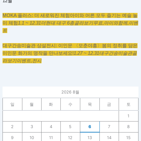
12월
MOKA 플러스: 더 새로워진 체험
아이와 어른 모두 즐기는 예술 놀
이 체험
1.1 ~ 12.31
더현대 대구 6층
골라보기
무료,
아이와함께,
이벤
트
대구간송미술관 상설전시: 이인문 〈모춘야흥〉
봄의 정취를 담은
이인문 화가의 명작을 만나보세요!
1.27 ~ 12.31
대구간송미술관
골
라보기
이벤트,
전시
2026 8월
일
월
화
수
목
금
토
1
2
3
4
5
6
7
8
9
10
11
12
13
14
15