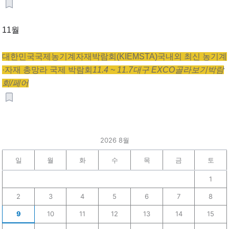
11월
대한민국국제농기계자재박람회(KIEMSTA)
국내외 최신 농기계
·자재 총망라 국제 박람회
11.4 ~ 11.7
대구 EXCO
골라보기
박람
회/페어
2026 8월
일
월
화
수
목
금
토
1
2
3
4
5
6
7
8
9
10
11
12
13
14
15