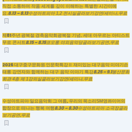
직접 소통하며 작품 세계를 깊이 이해하는 특별한 시간이에
8.13 ~ 8.13
요.
수성아트피아 1,2 전시실
골라보기
강연/세미나,
무료
제81주년 광복절 경축음악회
광복절 기념, 세대 아우르는 아티스트
8.15 ~ 8.15
무료 콘서트
코오롱 야외음악당
골라보기
공연,
무료
2026 대구중구문화원 인문학특강Ⅱ 재미있는 대구음악 이야기
손
8.25 ~ 9.1
태룡 강연자와 함께하는 대구 음악 이야기 특강
봉산문화
회관 4층 제 1강의실
골라보기
강연/세미나,
무료
수성아트피아 일요음악회 그 여름, 우리의 목소리
SM영콰이어의
8.30 ~ 8.30
합창으로 떠나는 행복 여행
수성아트피아 소극장
골라
보기
공연,
무료