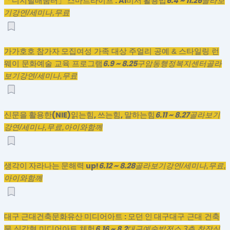
「디지털배움터」 스마트라이프 : AI비서 활용법
6.4 ~ 11.26
골라보
기
강연/세미나,
무료
가가호호 참가자 모집
여성 가족 대상 주얼리 공예 & 스타일링 런
6.9 ~ 8.25
웨이 문화예술 교육 프로그램
구암동행정복지센터
골라
보기
강연/세미나,
무료
신문을 활용한(NIE)읽는힘, 쓰는힘, 말하는힘
6.11 ~ 8.27
골라보기
강연/세미나,
무료,
아이와함께
생각이 자라나는 문해력 up!
6.12 ~ 8.28
골라보기
강연/세미나,
무료,
아이와함께
대구 근대건축문화유산 미디어아트 : 모던 인 대구
대구 근대 건축
6.16 ~ 8.2
물 실감형 미디어아트 체험
대구예술발전소 3층 창작실