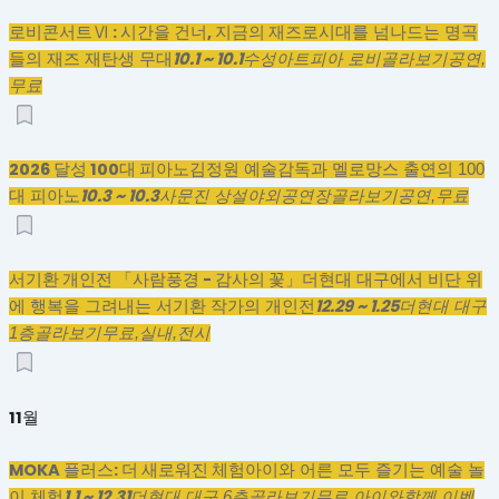
로비콘서트Ⅵ : 시간을 건너, 지금의 재즈로
시대를 넘나드는 명곡
10.1 ~ 10.1
들의 재즈 재탄생 무대
수성아트피아 로비
골라보기
공연,
무료
2026 달성 100대 피아노
김정원 예술감독과 멜로망스 출연의 100
10.3 ~ 10.3
대 피아노
사문진 상설야외공연장
골라보기
공연,
무료
서기환 개인전 「사람풍경 - 감사의 꽃」
더현대 대구에서 비단 위
12.29 ~ 1.25
에 행복을 그려내는 서기환 작가의 개인전
더현대 대구
1층
골라보기
무료,
실내,
전시
11월
MOKA 플러스: 더 새로워진 체험
아이와 어른 모두 즐기는 예술 놀
1.1 ~ 12.31
이 체험
더현대 대구 6층
골라보기
무료,
아이와함께,
이벤