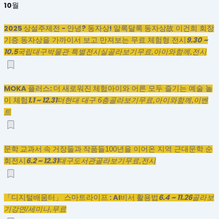
10월
2025 상설주제전 - 안녕? 동자상! 알록달록 동자상
故 이건희 회장
9.30 ~
기증 동자상을 가까이서 보고 만져보는 무료 체험형 전시
10.5
국립대구박물관 특별전시실
골라보기
무료,
아이와함께,
전시
MOKA 플러스: 더 새로워진 체험
아이와 어른 모두 즐기는 예술 놀
1.1 ~ 12.31
이 체험
더현대 대구 6층
골라보기
무료,
아이와함께,
이벤
트
문학 교과서 속 거장들과 작품들
100년을 이어온 지역 근대문학 순
6.2 ~ 12.31
회전시
대구도서관
골라보기
무료,
전시
「디지털배움터」 스마트라이프 : AI비서 활용법
6.4 ~ 11.26
골라보
기
강연/세미나,
무료