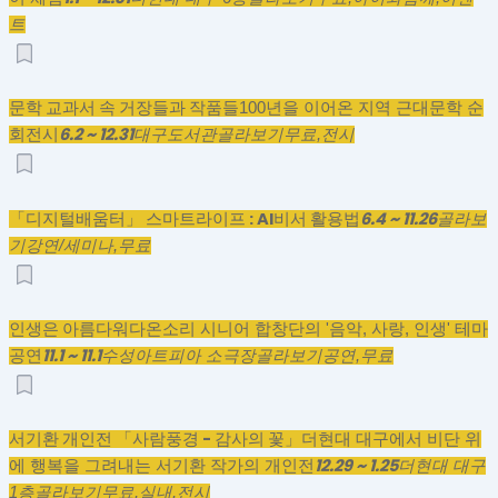
트
문학 교과서 속 거장들과 작품들
100년을 이어온 지역 근대문학 순
6.2 ~ 12.31
회전시
대구도서관
골라보기
무료,
전시
「디지털배움터」 스마트라이프 : AI비서 활용법
6.4 ~ 11.26
골라보
기
강연/세미나,
무료
인생은 아름다워
다온소리 시니어 합창단의 '음악, 사랑, 인생' 테마
11.1 ~ 11.1
공연
수성아트피아 소극장
골라보기
공연,
무료
서기환 개인전 「사람풍경 - 감사의 꽃」
더현대 대구에서 비단 위
12.29 ~ 1.25
에 행복을 그려내는 서기환 작가의 개인전
더현대 대구
1층
골라보기
무료,
실내,
전시