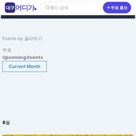
콘
어디가
대구
행사 검색
무료 홍보
텐
츠
로
건
Events by 골라보기
너
뛰
무료
기
Upcoming Events
Current Month
8월