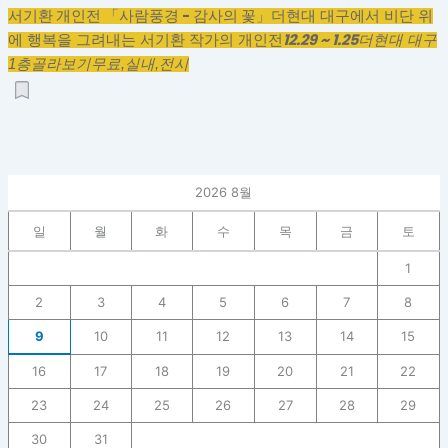
서기환 개인전 「사람풍경 - 감사의 꽃」
더현대 대구에서 비단 위
12.29 ~ 1.25
에 행복을 그려내는 서기환 작가의 개인전
더현대 대구
1층
골라보기
무료,
실내,
전시
2026 8월
일
월
화
수
목
금
토
1
2
3
4
5
6
7
8
9
10
11
12
13
14
15
16
17
18
19
20
21
22
23
24
25
26
27
28
29
30
31