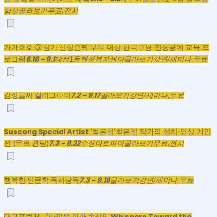
험실
골라보기
무료,
전시
가가호호 ⑤ 참가 신청
은퇴 부부 대상 한국무용·전통공예 교육 프
6.16 ~ 9.1
로그램
태전1동행정복지센터
골라보기
강연/세미나,
무료
감성글씨 캘리그라피
7.2 ~ 9.17
골라보기
강연/세미나,
무료
Suseong Special Artist '최은철'
최은철 작가의 설치·영상 개인
7.3 ~ 8.22
전 (무료 관람)
수성아트피아
골라보기
무료,
전시
행복한 인문학 독서낭독
7.3 ~ 9.18
골라보기
강연/세미나,
무료
대구포럼 V 《바깥을 향한 속삭임 Whispers Toward the