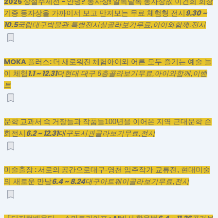
2025 상설주제전 - 안녕? 동자상! 알록달록 동자상
故 이건희 회장
9.30 ~
기증 동자상을 가까이서 보고 만져보는 무료 체험형 전시
10.5
국립대구박물관 특별전시실
골라보기
무료,
아이와함께,
전시
MOKA 플러스: 더 새로워진 체험
아이와 어른 모두 즐기는 예술 놀
1.1 ~ 12.31
이 체험
더현대 대구 6층
골라보기
무료,
아이와함께,
이벤
트
문학 교과서 속 거장들과 작품들
100년을 이어온 지역 근대문학 순
6.2 ~ 12.31
회전시
대구도서관
골라보기
무료,
전시
미술출장 : 서로의 공간으로
대구-영천 입주작가 교류전, 현대미술
6.4 ~ 8.24
의 새로운 만남
대구아트웨이
골라보기
무료,
전시