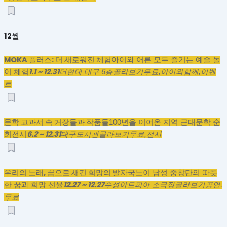
12월
MOKA 플러스: 더 새로워진 체험
아이와 어른 모두 즐기는 예술 놀
1.1 ~ 12.31
이 체험
더현대 대구 6층
골라보기
무료,
아이와함께,
이벤
트
문학 교과서 속 거장들과 작품들
100년을 이어온 지역 근대문학 순
6.2 ~ 12.31
회전시
대구도서관
골라보기
무료,
전시
우리의 노래, 꿈으로 새긴 희망의 발자국
노이 남성 중창단의 따뜻
12.27 ~ 12.27
한 꿈과 희망 선율
수성아트피아 소극장
골라보기
공연,
무료