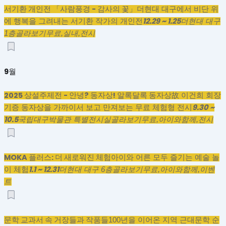
서기환 개인전 「사람풍경 - 감사의 꽃」
더현대 대구에서 비단 위
12.29 ~ 1.25
에 행복을 그려내는 서기환 작가의 개인전
더현대 대구
1층
골라보기
무료,
실내,
전시
9월
2025 상설주제전 - 안녕? 동자상! 알록달록 동자상
故 이건희 회장
9.30 ~
기증 동자상을 가까이서 보고 만져보는 무료 체험형 전시
10.5
국립대구박물관 특별전시실
골라보기
무료,
아이와함께,
전시
MOKA 플러스: 더 새로워진 체험
아이와 어른 모두 즐기는 예술 놀
1.1 ~ 12.31
이 체험
더현대 대구 6층
골라보기
무료,
아이와함께,
이벤
트
문학 교과서 속 거장들과 작품들
100년을 이어온 지역 근대문학 순