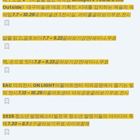
Outside》
대구미술관 대표 기획전, 시대를 감지하는 예술의 속
7.7 ~ 10.25
삭임
대구미술관 1전시실, 어미홀
골라보기
무료,
전시
삶을 읽고,글로쓰다
7.7 ~ 9.22
골라보기
강연/세미나,
무료
책, 손으로 짓다
7.8 ~ 9.23
골라보기
강연/세미나,
무료
EAC 야외전시 ON LIGHT
어울아트센터 야외공원에서 즐기는 빛
7.13 ~ 10.25
의 전시
어울아트센터 야외공원
골라보기
무료,
전시
2026 청소년 발명페스티벌
전국 청소년 발명가들의 아이디어 축
7.30 ~ 8.1
제
대구
골라보기
무료,
아이와함께