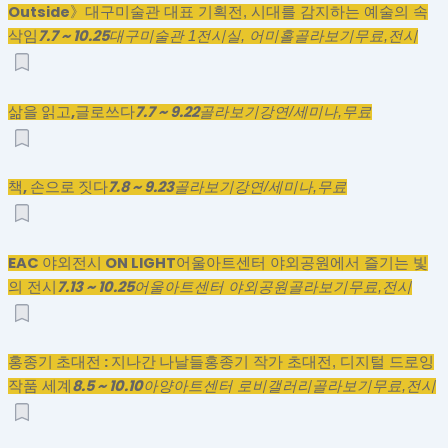
Outside》
대구미술관 대표 기획전, 시대를 감지하는 예술의 속
7.7 ~ 10.25
삭임
대구미술관 1전시실, 어미홀
골라보기
무료,
전시
삶을 읽고,글로쓰다
7.7 ~ 9.22
골라보기
강연/세미나,
무료
책, 손으로 짓다
7.8 ~ 9.23
골라보기
강연/세미나,
무료
EAC 야외전시 ON LIGHT
어울아트센터 야외공원에서 즐기는 빛
7.13 ~ 10.25
의 전시
어울아트센터 야외공원
골라보기
무료,
전시
홍종기 초대전 : 지나간 나날들
홍종기 작가 초대전, 디지털 드로잉
8.5 ~ 10.10
작품 세계
아양아트센터 로비갤러리
골라보기
무료,
전시