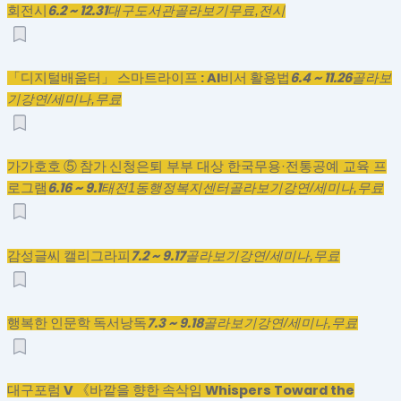
6.2 ~ 12.31
회전시
대구도서관
골라보기
무료,
전시
「디지털배움터」 스마트라이프 : AI비서 활용법
6.4 ~ 11.26
골라보
기
강연/세미나,
무료
가가호호 ⑤ 참가 신청
은퇴 부부 대상 한국무용·전통공예 교육 프
6.16 ~ 9.1
로그램
태전1동행정복지센터
골라보기
강연/세미나,
무료
감성글씨 캘리그라피
7.2 ~ 9.17
골라보기
강연/세미나,
무료
행복한 인문학 독서낭독
7.3 ~ 9.18
골라보기
강연/세미나,
무료
대구포럼 V 《바깥을 향한 속삭임 Whispers Toward the