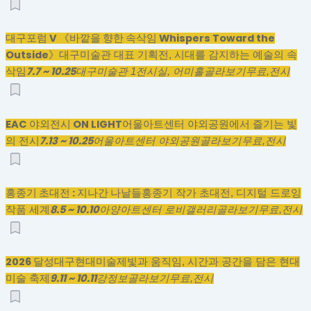
대구포럼 V 《바깥을 향한 속삭임 Whispers Toward the
Outside》
대구미술관 대표 기획전, 시대를 감지하는 예술의 속
7.7 ~ 10.25
삭임
대구미술관 1전시실, 어미홀
골라보기
무료,
전시
EAC 야외전시 ON LIGHT
어울아트센터 야외공원에서 즐기는 빛
7.13 ~ 10.25
의 전시
어울아트센터 야외공원
골라보기
무료,
전시
홍종기 초대전 : 지나간 나날들
홍종기 작가 초대전, 디지털 드로잉
8.5 ~ 10.10
작품 세계
아양아트센터 로비갤러리
골라보기
무료,
전시
2026 달성대구현대미술제
빛과 움직임, 시간과 공간을 담은 현대
9.11 ~ 10.11
미술 축제
강정보
골라보기
무료,
전시