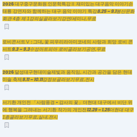
2026 대구중구문화원 인문학특강Ⅱ 재미있는 대구음악 이야기
손
8.25 ~ 9.1
태룡 강연자와 함께하는 대구 음악 이야기 특강
봉산문화
회관 4층 제 1강의실
골라보기
강연/세미나,
무료
로비콘서트Ⅴ : 그대, 꽃 피우리라
아미코네의 사랑과 희망 로비 콘
9.3 ~ 9.3
서트
수성아트피아 로비
골라보기
공연,
무료
2026 달성대구현대미술제
빛과 움직임, 시간과 공간을 담은 현대
9.11 ~ 10.11
미술 축제
강정보
골라보기
무료,
전시
서기환 개인전 「사람풍경 - 감사의 꽃」
더현대 대구에서 비단 위
12.29 ~ 1.25
에 행복을 그려내는 서기환 작가의 개인전
더현대 대구
1층
골라보기
무료,
실내,
전시