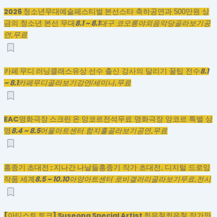
2026 청소년무대예술페스티벌 본선
스타 축하공연과 500만원 상
8.1 ~ 8.1
금의 청소년 본선 무대
대구 코오롱야외음악당
골라보기
공
연,
무료
카페 무디 러닝클래스
8.1
유상 선수 출신 강사의 달리기 꿀팁 전수
~ 8.1
카페무디
골라보기
강연/세미나,
무료
EAC명화극장 스크린 온 앙코르
전석무료 명화극장 앙코르 특별 상
8.4 ~ 8.5
영
어울아트센터 함지홀
골라보기
공연,
무료
홍종기 초대전 : 지나간 나날들
홍종기 작가 초대전, 디지털 드로잉
8.5 ~ 10.10
작품 세계
아양아트센터 로비갤러리
골라보기
무료,
전시
[아티스트 토크] Suseong Special Artist 최은철
최은철 작가와