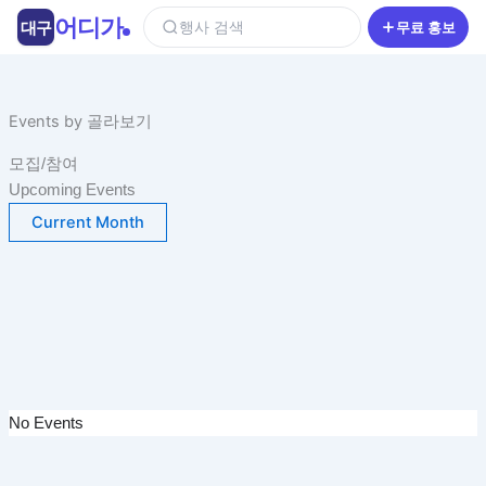
콘
어디가
대구
행사 검색
무료 홍보
텐
츠
로
건
Events by 골라보기
너
모집/참여
뛰
Upcoming Events
기
Current Month
No Events