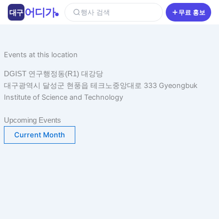
콘
어디가
대구
행사 검색
무료 홍보
텐
츠
로
건
Events at this location
너
DGIST 연구행정동(R1) 대강당
뛰
대구광역시 달성군 현풍읍 테크노중앙대로 333 Gyeongbuk
기
Institute of Science and Technology
Upcoming Events
Current Month