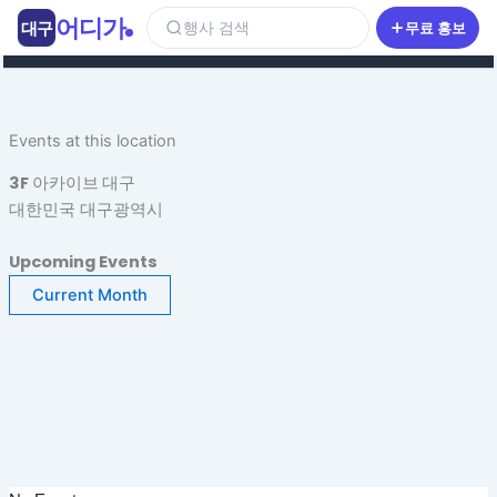
콘
어디가
대구
행사 검색
무료 홍보
텐
츠
로
건
Events at this location
너
뛰
3F 아카이브 대구
기
대한민국 대구광역시
Upcoming Events
Current Month