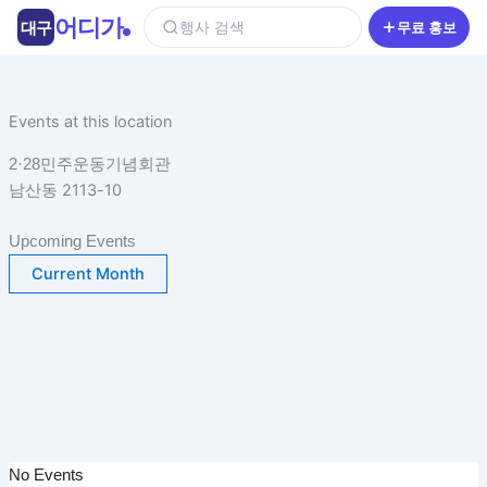
콘
어디가
대구
행사 검색
무료 홍보
텐
츠
로
건
Events at this location
너
2·28민주운동기념회관
뛰
남산동 2113-10
기
Upcoming Events
Current Month
No Events