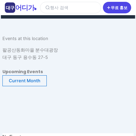
콘
어디가
대구
행사 검색
무료 홍보
텐
츠
로
건
Events at this location
너
뛰
팔공산동화마을 분수대광장
기
대구 동구 용수동 27-5
Upcoming Events
Current Month