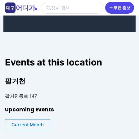
콘텐츠로 건너뛰기
어디가
대구
행사 검색
무료 홍보
Events at this location
팔거천
팔거천동로 147
Upcoming Events
Current Month