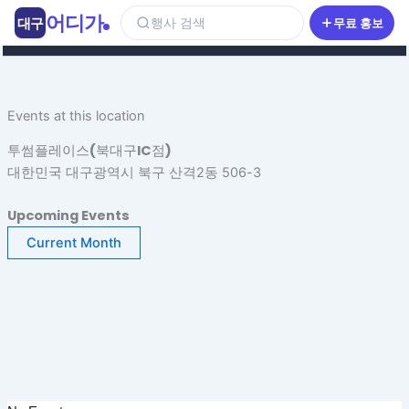
콘
어디가
대구
행사 검색
무료 홍보
텐
츠
로
건
Events at this location
너
뛰
투썸플레이스(북대구IC점)
기
대한민국 대구광역시 북구 산격2동 506-3
Upcoming Events
Current Month