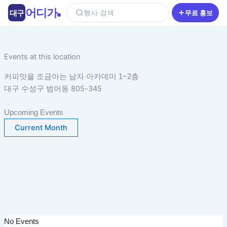
콘
어디가
대구
행사 검색
무료 홍보
텐
츠
로
건
Events at this location
너
커피맛을 조금아는 남자 아카데미 1~2층
뛰
대구 수성구 범어동 805-345
기
Upcoming Events
Current Month
No Events