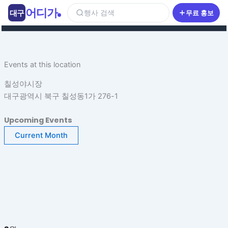
콘
어디가
대구
행사 검색
무료 홍보
텐
츠
로
건
Events at this location
너
뛰
칠성야시장
기
대구광역시 북구 칠성동1가 276-1
Upcoming Events
Current Month