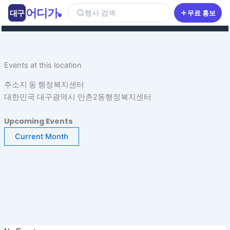
콘
어디가
대구
행사 검색
무료 홍보
텐
츠
로
건
Events at this location
너
뛰
주소지 동 행정복지센터
기
대한민국 대구광역시 만촌2동행정복지센터
Upcoming Events
Current Month