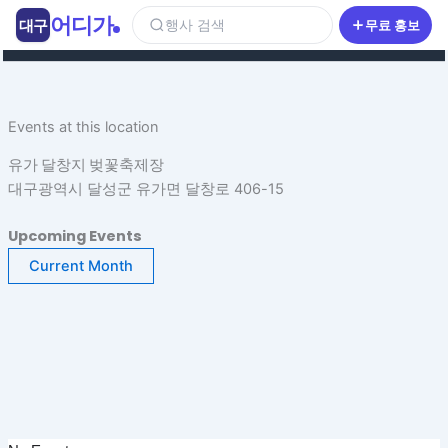
콘
어디가
대구
행사 검색
무료 홍보
텐
츠
로
건
Events at this location
너
뛰
유가 달창지 벚꽃축제장
기
대구광역시 달성군 유가면 달창로 406-15
Upcoming Events
Current Month