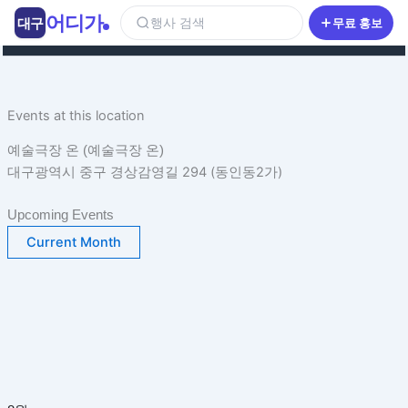
콘
어디가
대구
행사 검색
무료 홍보
텐
츠
로
건
Events at this location
너
뛰
예술극장 온 (예술극장 온)
기
대구광역시 중구 경상감영길 294 (동인동2가)
Upcoming Events
Current Month