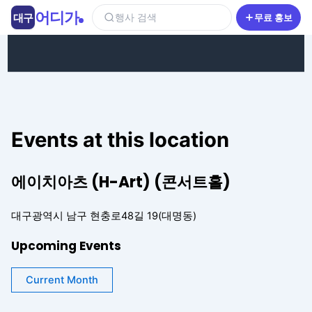
콘텐츠로 건너뛰기
어디가
대구
행사 검색
무료 홍보
Events at this location
에이치아츠 (H-Art) (콘서트홀)
대구광역시 남구 현충로48길 19(대명동)
Upcoming Events
Current Month