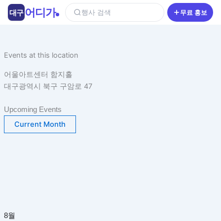
콘
어디가
대구
행사 검색
무료 홍보
텐
츠
로
건
Events at this location
너
어울아트센터 함지홀
뛰
대구광역시 북구 구암로 47
기
Upcoming Events
Current Month
8월