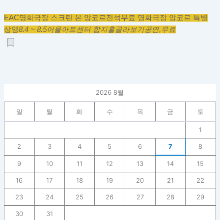
EAC명화극장 스크린 온 앙코르
전석무료 명화극장 앙코르 특별
상영
8.4 ~ 8.5
어울아트센터 함지홀
골라보기
공연,
무료
2026 8월
일
월
화
수
목
금
토
1
2
3
4
5
6
7
8
9
10
11
12
13
14
15
16
17
18
19
20
21
22
23
24
25
26
27
28
29
30
31