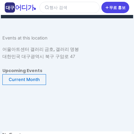
콘
어디가
대구
행사 검색
무료 홍보
텐
츠
로
건
Events at this location
너
뛰
어울아트센터 갤러리 금호, 갤러리 명봉
기
대한민국 대구광역시 북구 구암로 47
Upcoming Events
Current Month