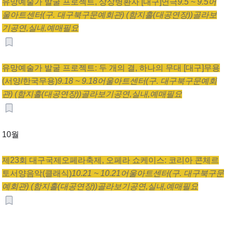
유망예술가 발굴 프로젝트, 상상병환자 [대구]
연극
9.5 ~ 9.5
어
울아트센터(구. 대구북구문예회관) (함지홀(대공연장))
골라보
기
공연,
실내,
예매필요
유망예술가 발굴 프로젝트: 두 개의 결, 하나의 무대 [대구]
무용
(서양/한국무용)
9.18 ~ 9.18
어울아트센터(구. 대구북구문예회
관) (함지홀(대공연장))
골라보기
공연,
실내,
예매필요
10월
제23회 대구국제오페라축제, 오페라 쇼케이스: 코리아 콘체르
토
서양음악(클래식)
10.21 ~ 10.21
어울아트센터(구. 대구북구문
예회관) (함지홀(대공연장))
골라보기
공연,
실내,
예매필요