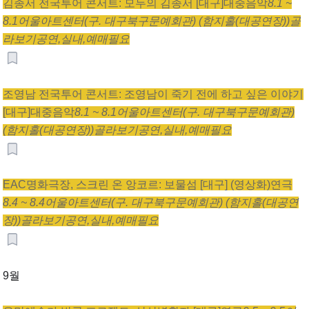
김종서 전국투어 콘서트: 모두의 김종서 [대구]
대중음악
8.1 ~
8.1
어울아트센터(구. 대구북구문예회관) (함지홀(대공연장))
골
라보기
공연,
실내,
예매필요
조영남 전국투어 콘서트: 조영남이 죽기 전에 하고 싶은 이야기
[대구]
대중음악
8.1 ~ 8.1
어울아트센터(구. 대구북구문예회관)
(함지홀(대공연장))
골라보기
공연,
실내,
예매필요
EAC명화극장, 스크린 온 앙코르: 보물섬 [대구] (영상화)
연극
8.4 ~ 8.4
어울아트센터(구. 대구북구문예회관) (함지홀(대공연
장))
골라보기
공연,
실내,
예매필요
9월