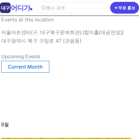
어디가
대구
행사 검색
무료 홍보
Events at this location
어울아트센터(구. 대구북구문예회관) (함지홀(대공연장))
대구광역시 북구 구암로 47 (관음동)
Upcoming Events
Current Month
8월