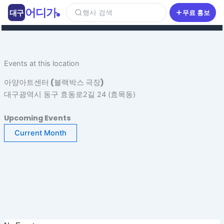
콘
어디가
대구
행사 검색
무료 홍보
텐
츠
로
건
Events at this location
너
뛰
아양아트센터 (블랙박스 극장)
기
대구광역시 동구 효동로2길 24 (효목동)
Upcoming Events
Current Month