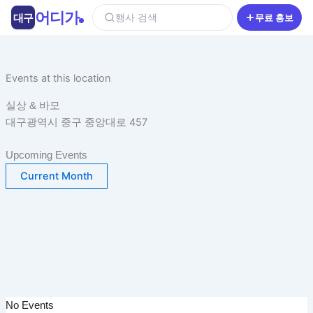
콘
어디가
대구
행사 검색
무료 홍보
텐
츠
로
건
Events at this location
너
실상 & 바모
뛰
대구광역시 중구 중앙대로 457
기
Upcoming Events
Current Month
No Events