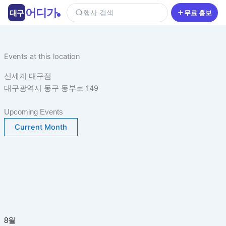
콘
어디가
대구
행사 검색
무료 홍보
텐
츠
로
건
Events at this location
너
신세계 대구점
뛰
대구광역시 동구 동부로 149
기
Upcoming Events
Current Month
8월