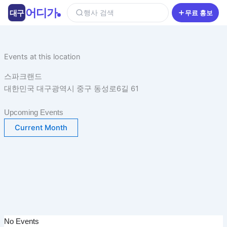
콘
어디가
대구
행사 검색
무료 홍보
텐
츠
로
건
Events at this location
너
스파크랜드
뛰
대한민국 대구광역시 중구 동성로6길 61
기
Upcoming Events
Current Month
No Events