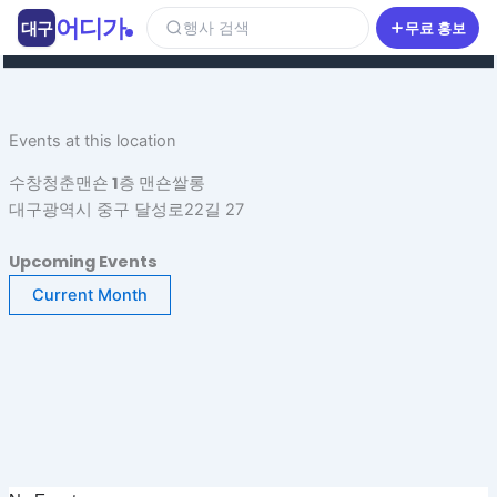
콘
어디가
대구
행사 검색
무료 홍보
텐
츠
로
건
Events at this location
너
뛰
수창청춘맨숀 1층 맨숀쌀롱
기
대구광역시 중구 달성로22길 27
Upcoming Events
Current Month