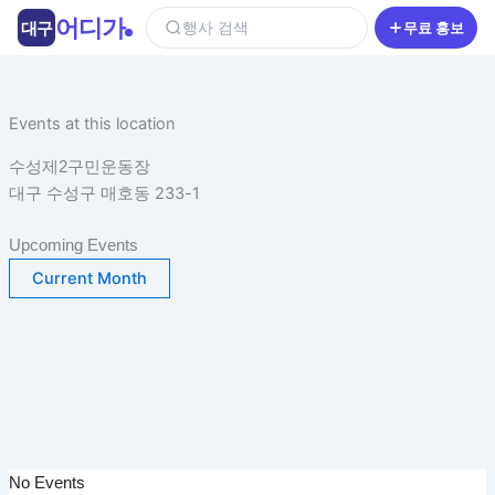
콘
어디가
대구
행사 검색
무료 홍보
텐
츠
로
건
Events at this location
너
수성제2구민운동장
뛰
대구 수성구 매호동 233-1
기
Upcoming Events
Current Month
No Events