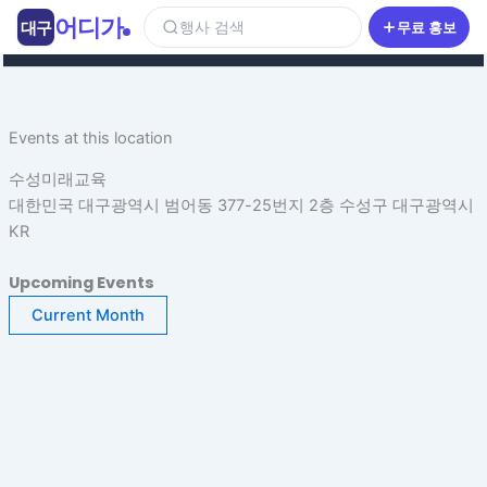
콘
어디가
대구
행사 검색
무료 홍보
텐
츠
로
건
Events at this location
너
뛰
수성미래교육
기
대한민국 대구광역시 범어동 377-25번지 2층 수성구 대구광역시
KR
Upcoming Events
Current Month