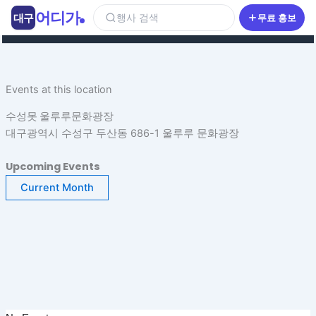
콘
어디가
대구
행사 검색
무료 홍보
텐
츠
로
건
Events at this location
너
뛰
수성못 울루루문화광장
기
대구광역시 수성구 두산동 686-1 울루루 문화광장
Upcoming Events
Current Month