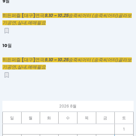
9월
히든퍼즐 [대구]
9.10 ~ 10.25
연극
송죽씨어터 (송죽씨어터)
골라보
기
공연,
실내,
예매필요
10월
히든퍼즐 [대구]
9.10 ~ 10.25
연극
송죽씨어터 (송죽씨어터)
골라보
기
공연,
실내,
예매필요
2026 8월
일
월
화
수
목
금
토
1