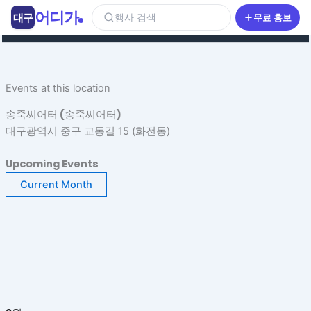
콘
어디가
대구
행사 검색
무료 홍보
텐
츠
로
건
Events at this location
너
뛰
송죽씨어터 (송죽씨어터)
기
대구광역시 중구 교동길 15 (화전동)
Upcoming Events
Current Month