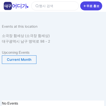
콘
어디가
대구
행사 검색
무료 홍보
텐
츠
로
건
Events at this location
너
소극장 함세상 (소극장 함세상)
뛰
대구광역시 남구 명덕로 98 - 2
기
Upcoming Events
Current Month
No Events