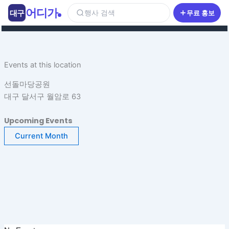
콘
어디가
대구
행사 검색
무료 홍보
텐
츠
로
건
Events at this location
너
뛰
선돌마당공원
기
대구 달서구 월암로 63
Upcoming Events
Current Month