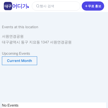
콘
어디가
대구
행사 검색
무료 홍보
텐
츠
로
건
Events at this location
너
서원연경공원
뛰
대구광역시 동구 지묘동 1347 서원연경공원
기
Upcoming Events
Current Month
No Events