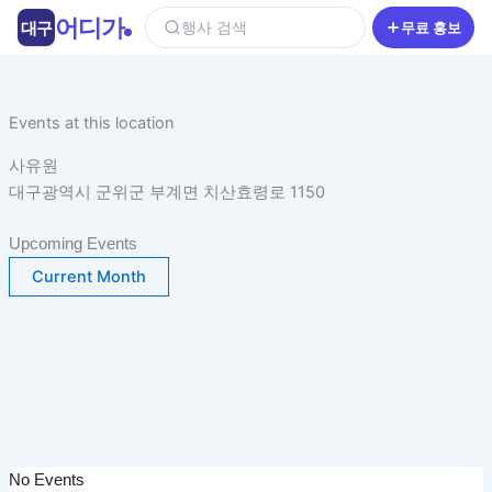
콘
어디가
대구
행사 검색
무료 홍보
텐
츠
로
건
Events at this location
너
사유원
뛰
대구광역시 군위군 부계면 치산효령로 1150
기
Upcoming Events
Current Month
No Events