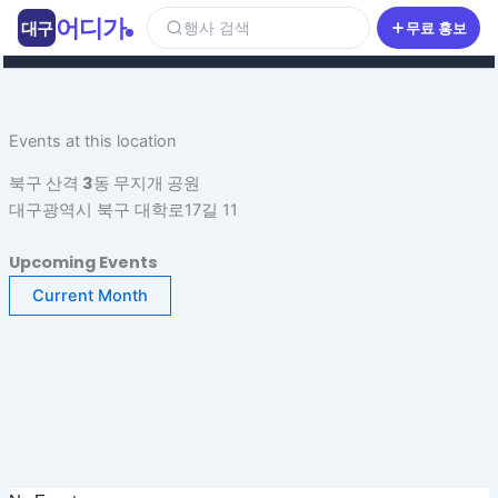
콘
어디가
대구
행사 검색
무료 홍보
텐
츠
로
건
Events at this location
너
뛰
북구 산격 3동 무지개 공원
기
대구광역시 북구 대학로17길 11
Upcoming Events
Current Month