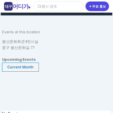
콘
어디가
대구
행사 검색
무료 홍보
텐
츠
로
건
Events at this location
너
뛰
봉산문화회관 1전시실
기
중구 봉산문화길 77
Upcoming Events
Current Month