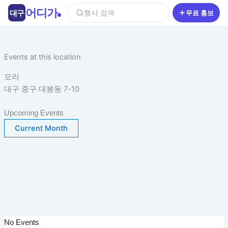
콘
어디가
대구
행사 검색
무료 홍보
텐
츠
로
건
Events at this location
너
모리
뛰
대구 중구 대봉동 7-10
기
Upcoming Events
Current Month
No Events