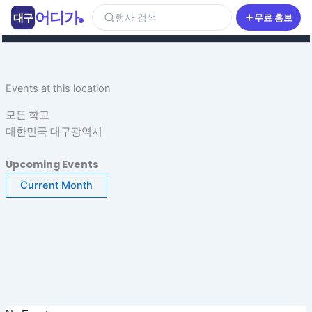
콘
어디가
대구
행사 검색
무료 홍보
텐
츠
로
건
Events at this location
너
뛰
모든 학교
기
대한민국 대구광역시
Upcoming Events
Current Month