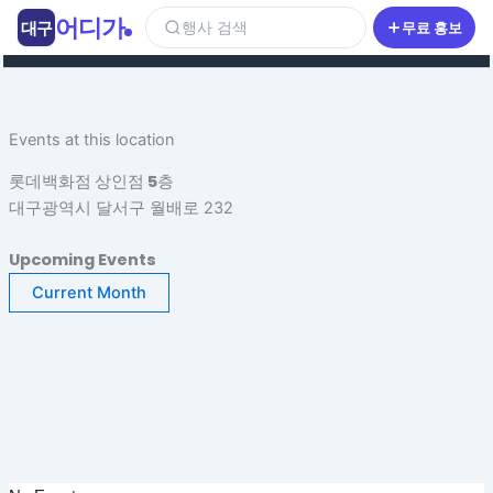
콘
어디가
대구
행사 검색
무료 홍보
텐
츠
로
건
Events at this location
너
뛰
롯데백화점 상인점 5층
기
대구광역시 달서구 월배로 232
Upcoming Events
Current Month